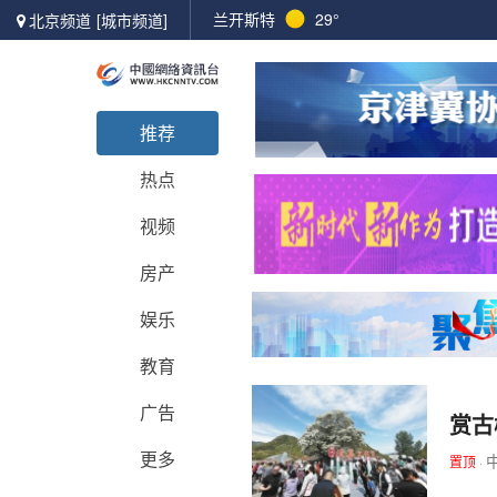
兰开斯特
29°
北京频道
[城市频道]
推荐
热点
视频
房产
娱乐
教育
广告
赏古
更多
置顶
·