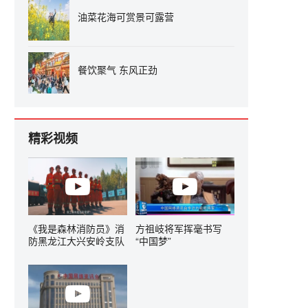
油菜花海可赏景可露营
餐饮聚气 东风正劲
精彩视频
《我是森林消防员》消
方祖岐将军挥毫书写
防黑龙江大兴安岭支队
“中国梦”