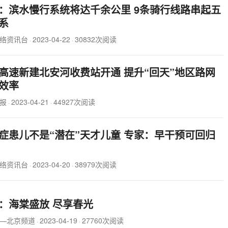
：滨水慢行系统将达千余公里 9条骑行线路串起五
系
络资讯台
2023-04-22
30832次阅读
·
·
高速新建北安河收费站开通 提升“回天”地区路网
效率
报
2023-04-21
44927次阅读
·
·
症患儿不是“潜在”天才儿童 专家：早干预可回归
络资讯台
2023-04-20
38979次阅读
·
·
：海棠盛放 尽享春光
—北京频道
2023-04-19
27760次阅读
·
·