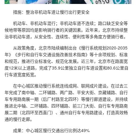
措施：整治非机动车道让慢行出行更安全
机动车、非机动车混行；非机动车道不连续；路口缺乏安全等
候地带等原因均是影响骑行者的关键因素。近年来，北京市持续整
治非机动车道，从安全性、连续性、便利性等多角度方便骑行者。
从政策角度，北京市陆续编制出台《慢行系统规划2020-2035
年》《步行和自行车交通设施改善技术指南》等十余项规划、标准
和规范，推进行业标准化、规范化发展。近三年，北京市在路面宽
度12米以上道路，完成了35.9公里独立自行车道设置和80.6公里自
行车道宽度拓宽。
在中心城区推动慢行系统连线成网、联网成片建设。在过去三
年完成了南中轴、二环辅路、两广路、平安大街、京藏辅路、自行
车专用路南展一期（后厂村路至北四环）等慢行廊道建设，并持续
推进北中轴、二环辅路、四环辅路、前三门大街、自行车专用路南
展二期（北四环至西直门）、通州自行车专用路建设，打造高效畅
通的慢行走廊。
成果：中心城区慢行交通出行比例达49%