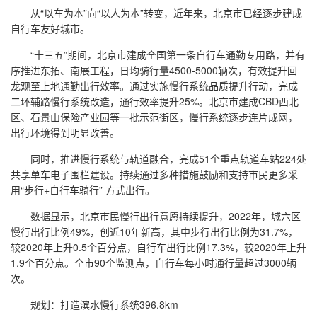
从“以车为本”向“以人为本”转变，近年来，北京市已经逐步建成
自行车友好城市。
“十三五”期间，北京市建成全国第一条自行车通勤专用路，并有
序推进东拓、南展工程，日均骑行量4500-5000辆次，有效提升回
龙观至上地通勤出行效率。通过实施慢行系统品质提升行动，完成
二环辅路慢行系统改造，通行效率提升25%。北京市建成CBD西北
区、石景山保险产业园等一批示范街区，慢行系统逐步连片成网，
出行环境得到明显改善。
同时，推进慢行系统与轨道融合，完成51个重点轨道车站224处
共享单车电子围栏建设。持续通过多种措施鼓励和支持市民更多采
用“步行+自行车骑行” 方式出行。
数据显示，北京市民慢行出行意愿持续提升，2022年，城六区
慢行出行比例49%，创近10年新高，其中步行出行比例为31.7%，
较2020年上升0.5个百分点，自行车出行比例17.3%，较2020年上升
1.9个百分点。全市90个监测点，自行车每小时通行量超过3000辆
次。
规划：打造滨水慢行系统396.8km